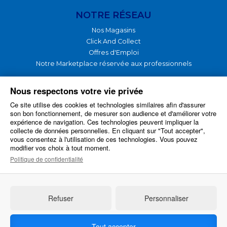
NOTRE RÉSEAU
Nos Magasins
Click And Collect
Offres d'Emploi
Notre Marketplace réservée aux professionnels
NOTRE GROUPE
Nous respectons votre vie privée
Ce site utilise des cookies et technologies similaires afin d'assurer
Nos Produits
son bon fonctionnement, de mesurer son audience et d'améliorer votre
Nos Services
expérience de navigation. Ces technologies peuvent impliquer la
Notre Plateforme logistique
collecte de données personnelles. En cliquant sur "Tout accepter",
vous consentez à l'utilisation de ces technologies. Vous pouvez
Nos Actualités
modifier vos choix à tout moment.
Notre Historique
Politique de confidentialité
Notre Stratégie et nos Objectifs
Refuser
Personnaliser
Conditions Générales de Vente
-
Mentions légales
-
Politique de
confidentialité
-
Gestion des cookies
Une création
616 Agence de Com'
Tout accepter