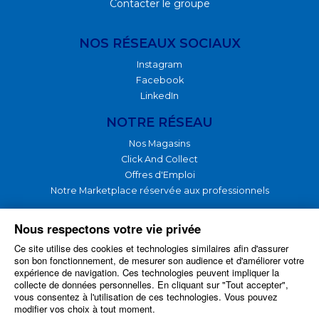
Contacter le groupe
NOS RÉSEAUX SOCIAUX
Instagram
Facebook
LinkedIn
NOTRE RÉSEAU
Nos Magasins
Click And Collect
Offres d'Emploi
Notre Marketplace réservée aux professionnels
NOTRE GROUPE
Nous respectons votre vie privée
Ce site utilise des cookies et technologies similaires afin d'assurer
Nos Produits
son bon fonctionnement, de mesurer son audience et d'améliorer votre
Nos Services
expérience de navigation. Ces technologies peuvent impliquer la
Notre Plateforme logistique
collecte de données personnelles. En cliquant sur "Tout accepter",
vous consentez à l'utilisation de ces technologies. Vous pouvez
Nos Actualités
modifier vos choix à tout moment.
Notre Historique