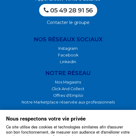
05 49 28 91 56
Contacter le groupe
NOS RÉSEAUX SOCIAUX
Instagram
Facebook
LinkedIn
NOTRE RÉSEAU
Nos Magasins
Click And Collect
Offres d'Emploi
Notre Marketplace réservée aux professionnels
NOTRE GROUPE
Nous respectons votre vie privée
Ce site utilise des cookies et technologies similaires afin d'assurer
Nos Produits
son bon fonctionnement, de mesurer son audience et d'améliorer votre
Nos Services