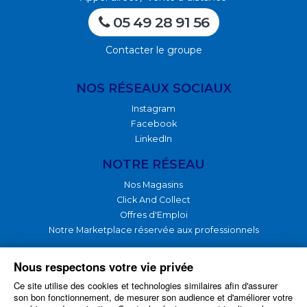
05 49 28 91 56
Contacter le groupe
NOS RÉSEAUX SOCIAUX
Instagram
Facebook
LinkedIn
NOTRE RÉSEAU
Nos Magasins
Click And Collect
Offres d'Emploi
Notre Marketplace réservée aux professionnels
NOTRE GROUPE
Nous respectons votre vie privée
Ce site utilise des cookies et technologies similaires afin d'assurer
Nos Produits
son bon fonctionnement, de mesurer son audience et d'améliorer votre
Nos Services