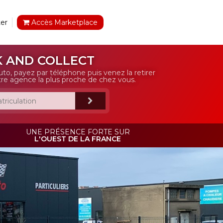
er
Accès Marketplace
K AND COLLECT
, payez par téléphone puis venez la retirer
re agence la plus proche de chez vous.
UNE PRÉSENCE FORTE SUR
L'OUEST DE LA FRANCE