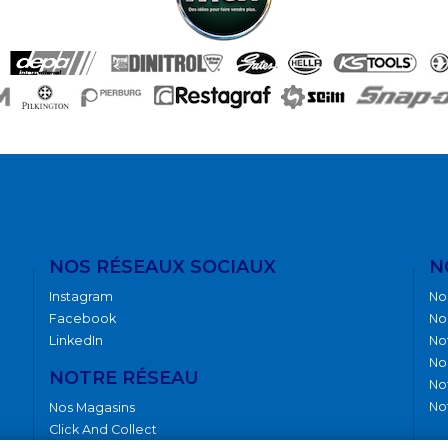
NOS RÉSEAUX SOCIAUX
N
Instagram
No
Facebook
No
LinkedIn
No
No
NOTRE RÉSEAU
No
No
Nos Magasins
Click And Collect