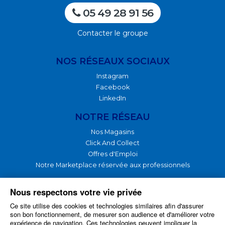
05 49 28 91 56
Contacter le groupe
NOS RÉSEAUX SOCIAUX
Instagram
Facebook
LinkedIn
NOTRE RÉSEAU
Nos Magasins
Click And Collect
Offres d'Emploi
Notre Marketplace réservée aux professionnels
NOTRE GROUPE
Nous respectons votre vie privée
Ce site utilise des cookies et technologies similaires afin d'assurer
Nos Produits
son bon fonctionnement, de mesurer son audience et d'améliorer votre
Nos Services
expérience de navigation. Ces technologies peuvent impliquer la